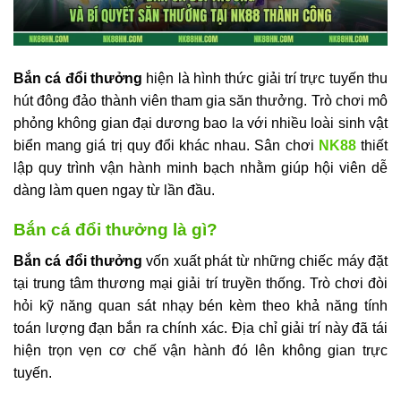
Bắn cá đổi thưởng
hiện là hình thức giải trí trực tuyến thu
hút đông đảo thành viên tham gia săn thưởng. Trò chơi mô
phỏng không gian đại dương bao la với nhiều loài sinh vật
biển mang giá trị quy đổi khác nhau. Sân chơi
NK88
thiết
lập quy trình vận hành minh bạch nhằm giúp hội viên dễ
dàng làm quen ngay từ lần đầu.
Bắn cá đổi thưởng là gì?
Bắn cá đổi thưởng
vốn xuất phát từ những chiếc máy đặt
tại trung tâm thương mại giải trí truyền thống. Trò chơi đòi
hỏi kỹ năng quan sát nhạy bén kèm theo khả năng tính
toán lượng đạn bắn ra chính xác. Địa chỉ giải trí này đã tái
hiện trọn vẹn cơ chế vận hành đó lên không gian trực
tuyến.