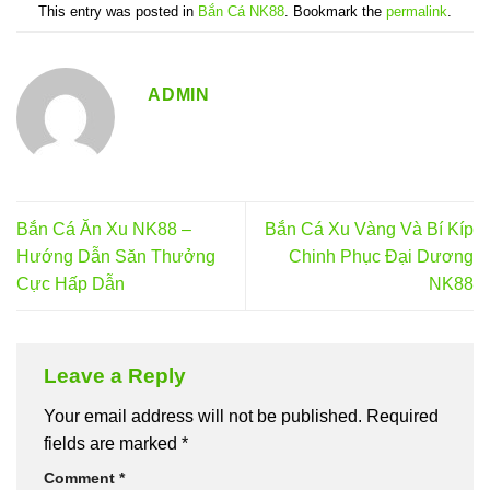
This entry was posted in
Bắn Cá NK88
. Bookmark the
permalink
.
ADMIN
Bắn Cá Ăn Xu NK88 –
Bắn Cá Xu Vàng Và Bí Kíp
Hướng Dẫn Săn Thưởng
Chinh Phục Đại Dương
Cực Hấp Dẫn
NK88
Leave a Reply
Your email address will not be published.
Required
fields are marked
*
Comment
*