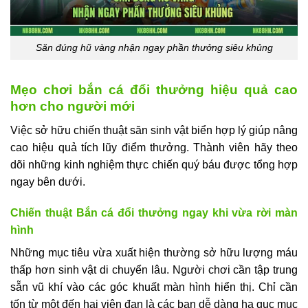
Săn đúng hũ vàng nhận ngay phần thưởng siêu khủng
Mẹo chơi bắn cá đổi thưởng hiệu quả cao
hơn cho người mới
Việc sở hữu chiến thuật săn sinh vật biển hợp lý giúp nâng
cao hiệu quả tích lũy điểm thưởng. Thành viên hãy theo
dõi những kinh nghiệm thực chiến quý báu được tổng hợp
ngay bên dưới.
Chiến thuật Bắn cá đổi thưởng ngay khi vừa rời màn
hình
Những mục tiêu vừa xuất hiện thường sở hữu lượng máu
thấp hơn sinh vật di chuyển lâu. Người chơi cần tập trung
sẵn vũ khí vào các góc khuất màn hình hiển thị. Chỉ cần
tốn từ một đến hai viên đạn là các bạn dễ dàng hạ gục mục