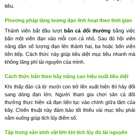
tiêu.
Phương pháp tăng lượng đạn linh hoạt theo thời gian
Thành viên bắt đầu lượt
bắn cá đổi thưởng
bằng việc
bắn một viên đạn vào mỗi con cá nhỏ. Sau đó hội viên
nâng dần số lượng đạn lên thành hai, ba hoặc bốn viên
liên tiếp. Cách thức này giúp tiêu diệt mục tiêu nhanh mà
không lãng phí tài nguyên của mình.
Cách thức bắn theo bầy nâng cao hiệu suất tiêu diệt
Khi thấy đàn cá từ mười con trở lên xuất hiện thì hãy đổi
sang dòng đạn lớn. Người tham gia chơi săn cá đổi
thưởng thực hiện xả đạn liên tục vào chính giữa tâm của
bầy. Chiến thuật này đảm bảo tối thiểu vài mục tiêu phải
nằm xuống giúp tích lũy điểm số.
Tập trung săn sinh vật lớn khi tích lũy đủ tài nguyên