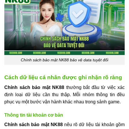
Chính sách bảo mật NK88 bảo vệ data tuyệt đối
Cách dữ liệu cá nhân được ghi nhận rõ ràng
Chính sách bảo mật NK88
thường bắt đầu từ việc xác
định loại dữ liệu cần thu thập. Mỗi nhóm thông tin đều
phục vụ một bước vận hành khác nhau trong sảnh game.
Thông tin tài khoản cơ bản
Chính sách bảo mật NK88
nêu rõ dữ liệu tài khoản gồm