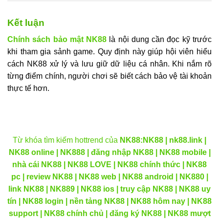
Kết luận
Chính sách bảo mật NK88
là nội dung cần đọc kỹ trước
khi tham gia sảnh game. Quy định này giúp hội viên hiểu
cách NK88 xử lý và lưu giữ dữ liệu cá nhân. Khi nắm rõ
từng điểm chính, người chơi sẽ biết cách bảo vệ tài khoản
thực tế hơn.
Từ khóa tìm kiếm hottrend của
NK88:NK88 | nk88.link |
NK88 online | NK888 | đăng nhập NK88 | NK88 mobile |
nhà cái NK88 | NK88 LOVE | NK88 chính thức | NK88
pc | review NK88 | NK88 web | NK88 android | NK880 |
link NK88 | NK889 | NK88 ios | truy cập NK88 | NK88 uy
tín | NK88 login | nền tảng NK88 | NK88 hôm nay | NK88
support | NK88 chính chủ | đăng ký NK88 | NK88 mượt