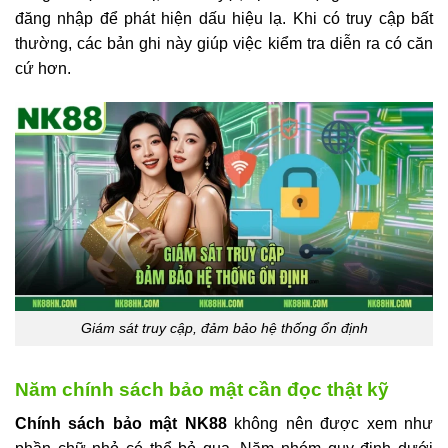
đăng nhập để phát hiện dấu hiệu lạ. Khi có truy cập bất
thường, các bản ghi này giúp việc kiểm tra diễn ra có căn
cứ hơn.
Giám sát truy cập, đảm bảo hệ thống ổn định
Năm chính sách bảo mật cần đọc thật kỹ
Chính sách bảo mật NK88
không nên được xem như