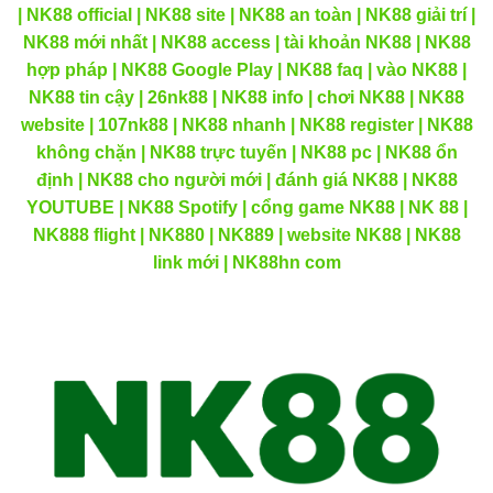
| NK88 official | NK88 site | NK88 an toàn | NK88 giải trí |
NK88 mới nhất | NK88 access | tài khoản NK88 | NK88
hợp pháp | NK88 Google Play | NK88 faq | vào NK88 |
NK88 tin cậy | 26nk88 | NK88 info | chơi NK88 | NK88
website | 107nk88 | NK88 nhanh | NK88 register | NK88
không chặn | NK88 trực tuyến | NK88 pc | NK88 ổn
định | NK88 cho người mới | đánh giá NK88 | NK88
YOUTUBE | NK88 Spotify | cổng game NK88 | NK 88 |
NK888 flight | NK880 | NK889 | website NK88 | NK88
link mới | NK88hn com