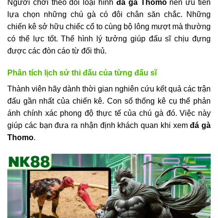
Người chơi theo dõi loại hình
đá gà Thomo
nên ưu tiên
lựa chọn những chú gà có đôi chân săn chắc. Những
chiến kê sở hữu chiếc cổ to cùng bộ lông mượt mà thường
có thể lực tốt. Thể hình lý tưởng giúp đấu sĩ chịu đựng
được các đòn cáo từ đối thủ.
Phân tích lịch sử thi đấu của từng đấu sĩ
Thành viên hãy dành thời gian nghiên cứu kết quả các trận
đấu gần nhất của chiến kê. Con số thống kê cụ thể phản
ánh chính xác phong độ thực tế của chú gà đó. Việc này
giúp các bạn đưa ra nhận định khách quan khi xem
đá gà
Thomo
.