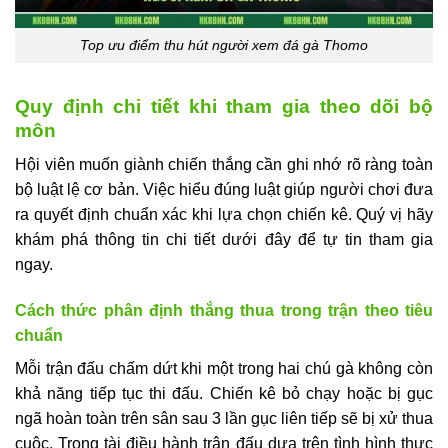
Top ưu điểm thu hút người xem đá gà Thomo
Quy định chi tiết khi tham gia theo dõi bộ
môn
Hội viên muốn giành chiến thắng cần ghi nhớ rõ ràng toàn
bộ luật lệ cơ bản. Việc hiểu đúng luật giúp người chơi đưa
ra quyết định chuẩn xác khi lựa chọn chiến kê. Quý vị hãy
khám phá thông tin chi tiết dưới đây để tự tin tham gia
ngay.
Cách thức phân định thắng thua trong trận theo tiêu
chuẩn
Mỗi trận đấu chấm dứt khi một trong hai chú gà không còn
khả năng tiếp tục thi đấu. Chiến kê bỏ chạy hoặc bị gục
ngã hoàn toàn trên sân sau 3 lần gục liên tiếp sẽ bị xử thua
cuộc. Trọng tài điều hành trận đấu dựa trên tình hình thực