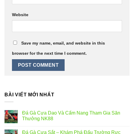
Website
Save my name, email, and website in this
browser for the next time I comment.
BÀI VIẾT MỚI NHẤT
Đá Gà Cựa Dao Và Cẩm Nang Tham Gia Săn
Thưởng NK88
Đá Gà Cựa Sắt – Khám Phá Đấu Trường Rực