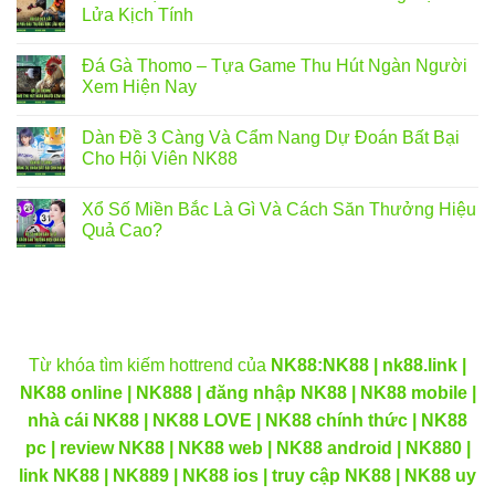
Lửa Kịch Tính
Đá Gà Thomo – Tựa Game Thu Hút Ngàn Người
Xem Hiện Nay
Dàn Đề 3 Càng Và Cẩm Nang Dự Đoán Bất Bại
Cho Hội Viên NK88
Xổ Số Miền Bắc Là Gì Và Cách Săn Thưởng Hiệu
Quả Cao?
Từ khóa tìm kiếm hottrend của
NK88:NK88 | nk88.link |
NK88 online | NK888 | đăng nhập NK88 | NK88 mobile |
nhà cái NK88 | NK88 LOVE | NK88 chính thức | NK88
pc | review NK88 | NK88 web | NK88 android | NK880 |
link NK88 | NK889 | NK88 ios | truy cập NK88 | NK88 uy