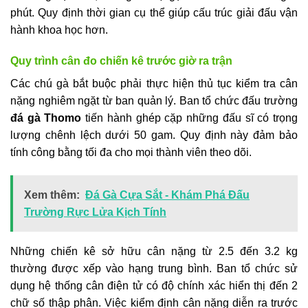
phút. Quy định thời gian cụ thể giúp cấu trúc giải đấu vận
hành khoa học hơn.
Quy trình cân đo chiến kê trước giờ ra trận
Các chú gà bắt buộc phải thực hiện thủ tục kiểm tra cân
nặng nghiêm ngặt từ ban quản lý. Ban tổ chức đấu trường
đá gà Thomo
tiến hành ghép cặp những đấu sĩ có trọng
lượng chênh lệch dưới 50 gam. Quy định này đảm bảo
tính công bằng tối đa cho mọi thành viên theo dõi.
Xem thêm:
Đá Gà Cựa Sắt - Khám Phá Đấu
Trường Rực Lửa Kịch Tính
Những chiến kê sở hữu cân nặng từ 2.5 đến 3.2 kg
thường được xếp vào hạng trung bình. Ban tổ chức sử
dụng hệ thống cân điện tử có độ chính xác hiển thị đến 2
chữ số thập phân. Việc kiểm định cân nặng diễn ra trước