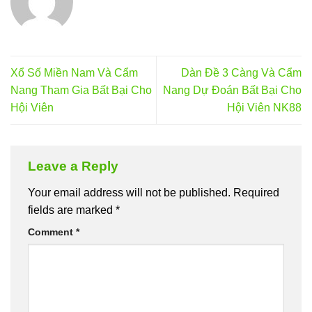
Xổ Số Miền Nam Và Cẩm
Dàn Đề 3 Càng Và Cẩm
Nang Tham Gia Bất Bại Cho
Nang Dự Đoán Bất Bại Cho
Hội Viên
Hội Viên NK88
Leave a Reply
Your email address will not be published.
Required
fields are marked
*
Comment
*