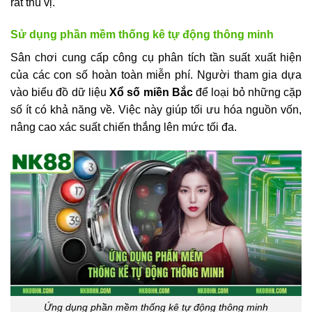
rất thú vị.
Sử dụng phần mềm thống kê tự động thông minh
Sân chơi cung cấp công cụ phân tích tần suất xuất hiện
của các con số hoàn toàn miễn phí. Người tham gia dựa
vào biểu đồ dữ liệu
Xổ số miền Bắc
để loại bỏ những cặp
số ít có khả năng về. Việc này giúp tối ưu hóa nguồn vốn,
nâng cao xác suất chiến thắng lên mức tối đa.
Ứng dụng phần mềm thống kê tự động thông minh