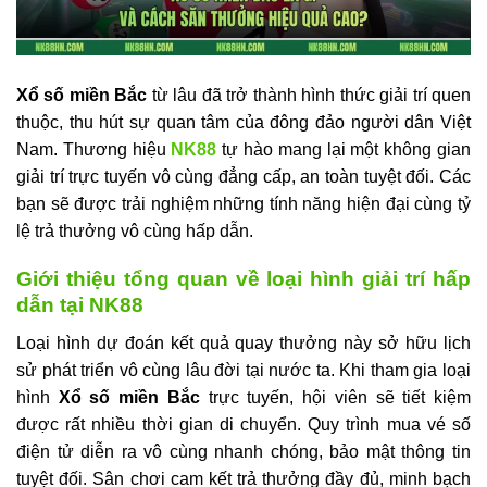
Xổ số miền Bắc
từ lâu đã trở thành hình thức giải trí quen
thuộc, thu hút sự quan tâm của đông đảo người dân Việt
Nam. Thương hiệu
NK88
tự hào mang lại một không gian
giải trí trực tuyến vô cùng đẳng cấp, an toàn tuyệt đối. Các
bạn sẽ được trải nghiệm những tính năng hiện đại cùng tỷ
lệ trả thưởng vô cùng hấp dẫn.
Giới thiệu tổng quan về loại hình giải trí hấp
dẫn tại NK88
Loại hình dự đoán kết quả quay thưởng này sở hữu lịch
sử phát triển vô cùng lâu đời tại nước ta. Khi tham gia loại
hình
Xổ số miền Bắc
trực tuyến, hội viên sẽ tiết kiệm
được rất nhiều thời gian di chuyển. Quy trình mua vé số
điện tử diễn ra vô cùng nhanh chóng, bảo mật thông tin
tuyệt đối. Sân chơi cam kết trả thưởng đầy đủ, minh bạch