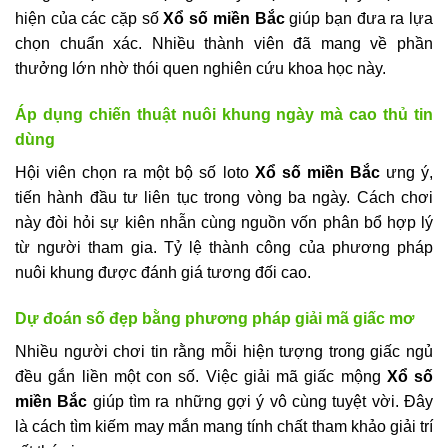
hiện của các cặp số
Xổ số miền Bắc
giúp bạn đưa ra lựa
chọn chuẩn xác. Nhiều thành viên đã mang về phần
thưởng lớn nhờ thói quen nghiên cứu khoa học này.
Áp dụng chiến thuật nuôi khung ngày mà cao thủ tin
dùng
Hội viên chọn ra một bộ số loto
Xổ số miền Bắc
ưng ý,
tiến hành đầu tư liên tục trong vòng ba ngày. Cách chơi
này đòi hỏi sự kiên nhẫn cùng nguồn vốn phân bổ hợp lý
từ người tham gia. Tỷ lệ thành công của phương pháp
nuôi khung được đánh giá tương đối cao.
Dự đoán số đẹp bằng phương pháp giải mã giấc mơ
Nhiều người chơi tin rằng mỗi hiện tượng trong giấc ngủ
đều gắn liền một con số. Việc giải mã giấc mộng
Xổ số
miền Bắc
giúp tìm ra những gợi ý vô cùng tuyệt vời. Đây
là cách tìm kiếm may mắn mang tính chất tham khảo giải trí