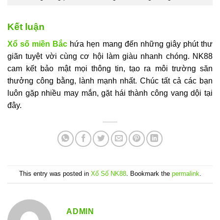
Kết luận
Xổ số miền Bắc
hứa hẹn mang đến những giây phút thư
giãn tuyệt vời cùng cơ hội làm giàu nhanh chóng. NK88
cam kết bảo mật mọi thông tin, tạo ra môi trường săn
thưởng công bằng, lành mạnh nhất. Chúc tất cả các bạn
luôn gặp nhiều may mắn, gặt hái thành công vang dội tại
đây.
This entry was posted in
Xổ Số NK88
. Bookmark the
permalink
.
ADMIN