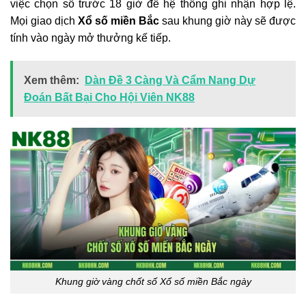
việc chọn số trước 18 giờ để hệ thống ghi nhận hợp lệ.
Mọi giao dịch
Xổ số miền Bắc
sau khung giờ này sẽ được
tính vào ngày mở thưởng kế tiếp.
Xem thêm:
Dàn Đề 3 Càng Và Cẩm Nang Dự
Đoán Bất Bại Cho Hội Viên NK88
Khung giờ vàng chốt số Xổ số miền Bắc ngày