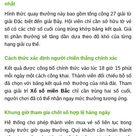
nhất
Hình thức quay thưởng này bao gồm tổng cộng 27 giải từ
giải Đặc biệt đến giải Bảy. Hội viên chỉ cần sở hữu tờ vé
số có các chữ số cuối cùng trùng khớp bảng kết quả. Giá
trị phần thưởng sẽ tăng dần dựa theo độ khó của từng
hạng giải cụ thể.
Cách thức xác định người chiến thắng chính xác
Kết quả được công bố chính thức vào lúc 18 giờ 15 phút
mỗi ngày một cách công khai. Thành viên đối chiếu bộ số
đã chọn với bảng kết quả mở thưởng của nhà đài. Tham
gia giải trí
Xổ số miền Bắc
chỉ cần trùng hai số cuối,
người chơi đã có thể nhận ngay mức thưởng tương ứng.
Khung giờ tham gia chốt số hợp lệ hàng ngày
Hệ thống cho phép thành viên mua vé số liên tục trong
ngày trước giờ quay thưởng. Quý khách cần hoàn thành