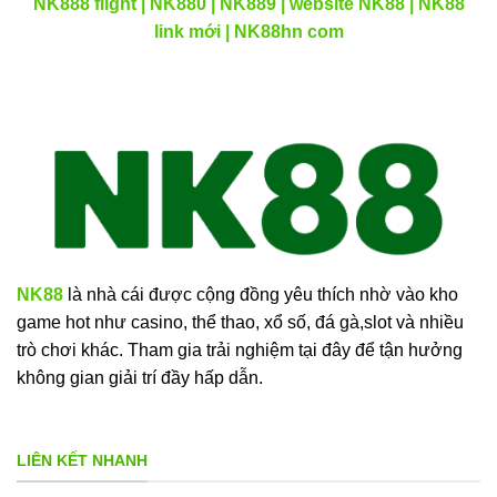
NK888 flight | NK880 | NK889 | website NK88 | NK88
link mới | NK88hn com
NK88
là nhà cái được cộng đồng yêu thích nhờ vào kho
game hot như casino, thể thao, xổ số, đá gà,slot và nhiều
trò chơi khác. Tham gia trải nghiệm tại đây để tận hưởng
không gian giải trí đầy hấp dẫn.
LIÊN KẾT NHANH